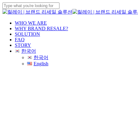
Skip
to
Close
main
Search
content
Menu
WHO WE ARE
WHY BRAND RESALE?
SOLUTION
FAQ
STORY
한국어
한국어
English
브랜드 리세
새로운 고객을